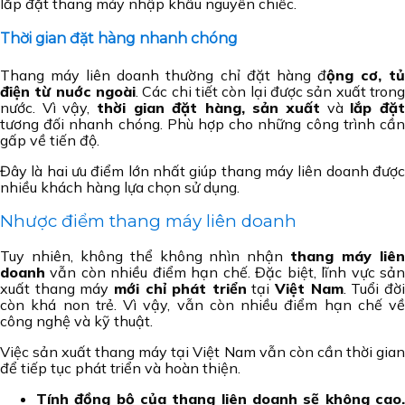
lắp đặt thang máy nhập khẩu nguyên chiếc.
Thời gian đặt hàng nhanh chóng
Thang máy liên doanh thường chỉ đặt hàng đ
ộng cơ, t
điện từ nuớc ngoài
. Các chi tiết còn lại được sản xuất trong
nước. Vì vậy,
thời gian đặt hàng, sản xuất
và
lắp đặ
tương đối nhanh chóng. Phù hợp cho những công trình cần
gấp về tiến độ.
Đây là hai ưu điểm lớn nhất giúp thang máy liên doanh được
nhiều khách hàng lựa chọn sử dụng.
Nhược điểm thang máy liên doanh
Tuy nhiên, không thể không nhìn nhận
thang máy liê
doanh
vẫn còn nhiều điểm hạn chế. Đặc biệt, lĩnh vực sản
xuất thang máy
mới chỉ phát triển
tại
Việt Nam
. Tuổi đờ
còn khá non trẻ. Vì vậy, vẫn còn nhiều điểm hạn chế về
công nghệ và kỹ thuật.
Việc sản xuất thang máy tại Việt Nam vẫn còn cần thời gian
để tiếp tục phát triển và hoàn thiện.
Tính đồng bộ của thang liên doanh sẽ không cao.