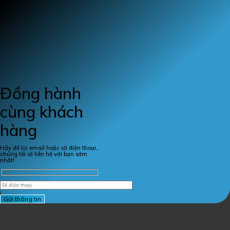
Đồng hành
cùng khách
hàng
Hãy để lại email hoặc số điện thoại,
chúng tôi sẽ liên hệ với bạn sớm
nhất!