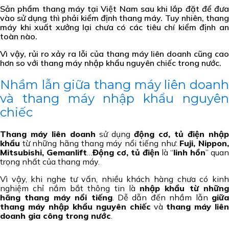
Sản phẩm thang máy tại Việt Nam sau khi lắp đặt để đưa
vào sử dụng thì phải kiểm định thang máy. Tuy nhiên, thang
máy khi xuất xưởng lại chưa có các tiêu chí kiểm định an
toàn nào.
Vì vậy, rủi ro xảy ra lỗi của thang máy liên doanh cũng cao
hơn so với thang máy nhập khẩu nguyên chiếc trong nước.
Nhầm lẫn giữa thang máy liên doanh
và thang máy nhập khẩu nguyên
chiếc
Thang máy liên doanh
sử dụng
động cơ, tủ điện nhập
khẩu
từ những hãng thang máy nổi tiếng như:
Fuji, Nippon
Mitsubishi, Gemanlift
…
Động cơ, tủ điện
là “
linh hồn
” quan
trọng nhất của thang máy.
Vì vậy, khi nghe tư vấn, nhiều khách hàng chưa có kinh
nghiệm chỉ nắm bắt thông tin là
nhập khẩu từ nhữn
hãng thang máy nổi tiếng
. Dễ dẫn đến nhầm lẫn
giữ
thang máy nhập khẩu nguyên chiếc
và
thang máy liên
doanh gia công trong nước
.