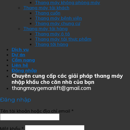
Thang máy không phòng máy
Thang máy tải khách
Thang cuốn
Thang máy bệnh viện
Thang máy chung cư
Thang máy tải hàng
Thang máy ô tô
Thang máy tải thực phẩm
Thang tời hàng
Dịch vụ
Dự án
Cẩm nang
Liên hệ
Đăng nhập
Chuyên cung cấp các giải pháp thang máy
nhập khẩu cho căn nhà của bạn
thangmaygemanlift@gmail.com
Đăng nhập
Tên tài khoản hoặc địa chỉ email
*
Mật khẩu
*