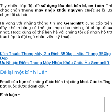
Tuy nhiên, lắp đặt để
sử dụng lâu dài, bền bỉ, an toàn
. Th
chắc chắn
thang máy nhập khẩu nguyên chiếc
sẽ là lự
chọn tối ưu hơn.
Hi vọng với những thông tin mà
Gemanlift
cung cấp trê
đây khách hàng có thể lựa chọn cho mình giải pháp tối ưu
nhất. Hoặc cũng có thể liên hệ với chúng tôi để nhận hỗ trợ
trực tiếp từ đội ngũ nhân viên kỹ thuật.
Kích Thước Thang Máy Gia Đình 350kg – Mẫu Thang 350kg
Đẹp
Ưu Nhược Điểm Thang Máy Nhập Khẩu Châu Âu Gemanlift
Để lại một bình luận
Email của bạn sẽ không được hiển thị công khai.
Các trường
bắt buộc được đánh dấu
*
Bình luận
*