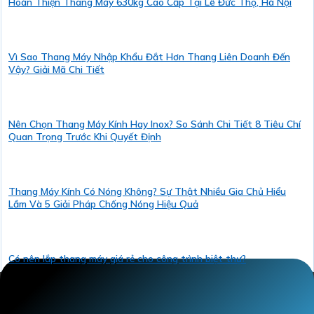
Hoàn Thiện Thang Máy 630kg Cao Cấp Tại Lê Đức Thọ, Hà Nội
Vì Sao Thang Máy Nhập Khẩu Đắt Hơn Thang Liên Doanh Đến
Vậy? Giải Mã Chi Tiết
Nên Chọn Thang Máy Kính Hay Inox? So Sánh Chi Tiết 8 Tiêu Chí
Quan Trọng Trước Khi Quyết Định
Thang Máy Kính Có Nóng Không? Sự Thật Nhiều Gia Chủ Hiểu
Lầm Và 5 Giải Pháp Chống Nóng Hiệu Quả
Có nên lắp thang máy giá rẻ cho công trình biệt thự?