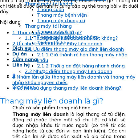
nhà ở. Loại thang máy này có ưu, nhược điểm gì? Thông tin
Thang máy tải khách
chi tiết sẽ được Gemanlift cung cấp cụ thể trong bài viết dưới
Thang cuốn
đây.
Thang máy bệnh viện
Thang máy chung cư
Nội dung
Thang máy tải hàng
Thang máy ô tô
1
Thang máy liên doanh là gì?
Thang máy tải thực phẩm
1.1
Thang máy liên doanh có tốt không?
Thang tời hàng
2
Ưu nhược điểm thang máy liên doanh
Dịch vụ
2.1
Ưu điểm thang máy gia đình liên doanh
Dự án
2.1.1
Giá thành rẻ hơn thang máy nhập
Cẩm nang
khẩu
Liên hệ
2.1.2
Thời gian đặt hàng nhanh chóng
2.2
Nhược điểm thang máy liên doanh
0
3
Nhầm lẫn giữa thang máy liên doanh và thang máy
nhập khẩu nguyên chiếc
Giỏ hàng
4
Có nên sử dụng thang máy liên doanh không?
Thang máy liên doanh là gì?
Chưa có sản phẩm trong giỏ hàng.
Thang máy liên doanh
là loại thang có tủ điện,
động cơ (hoặc thêm một số chi tiết cơ khí) sẽ
được nhập khẩu từ nước ngoài (có thể từ các
hãng hoặc từ các đơn vị bán linh kiện). Các chi
tiết còn lại sẽ được sản xuất và gia công trong